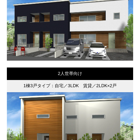
2人世帯向け
1棟3戸タイプ：自宅／3LDK 賃貸／2LDK×2戸