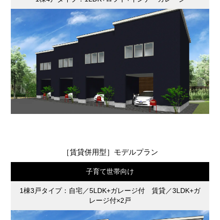
［賃貸併用型］モデルプラン
子育て世帯向け
1棟3戸タイプ：自宅／5LDK+ガレージ付 賃貸／3LDK+ガ
レージ付×2戸