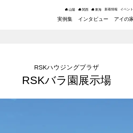
新着情報
イベン
山陽
関西
東海
実例集
インタビュー
アイの
RSKハウジングプラザ
RSKバラ園展示場