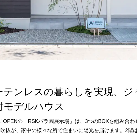
ーテンレスの暮らしを実現、ジ
付モデルハウス
にOPENの「RSKバラ園展示場」は、3つのBOXを組み合
た吹抜が、家中の様々な所で住まいに陽光を届けます。2階