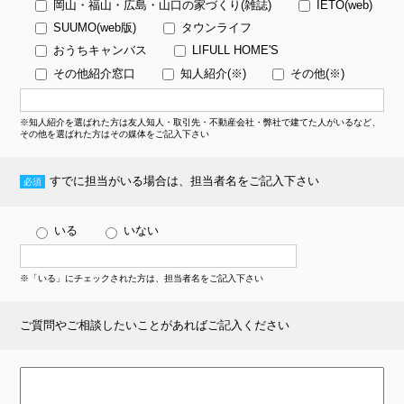
岡山・福山・広島・山口の家づくり(雑誌)
IETO(web)
SUUMO(web版)
タウンライフ
おうちキャンバス
LIFULL HOME'S
その他紹介窓口
知人紹介(※)
その他(※)
※知人紹介を選ばれた方は友人知人・取引先・不動産会社・弊社で建てた人がいるなど、
その他を選ばれた方はその媒体をご記入下さい
すでに担当がいる場合は、
担当者名
をご記入下さい
いる
いない
※「いる」にチェックされた方は、担当者名をご記入下さい
ご質問やご相談
したいことがあればご記入ください