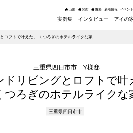
新着情報
イベン
山陽
関西
東海
実例集
インタビュー
アイの
とロフトで叶えた、 くつろぎのホテルライクな家
三重県四日市市 Y様邸
ンドリビングとロフトで叶
くつろぎのホテルライクな
三重県四日市市