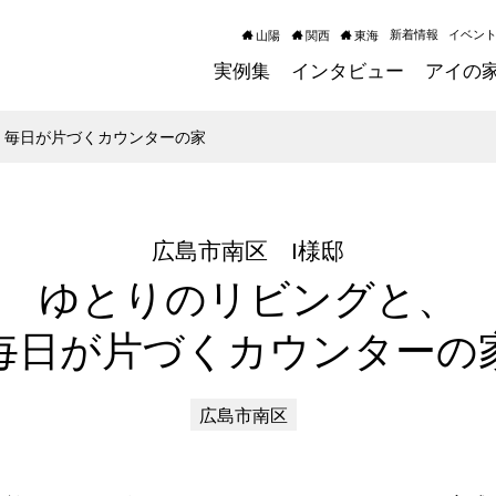
新着情報
イベン
山陽
関西
東海
実例集
インタビュー
アイの
 毎日が片づくカウンターの家
広島市南区 I様邸
ゆとりのリビングと、
毎日が片づくカウンターの
広島市南区