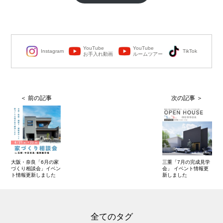
YouTube
YouTube
Instagram
TikTok
お手入れ動画
ルームツアー
大阪・奈良「6月の家
三重「7月の完成見学
づくり相談会」イベン
会」 イベント情報更
ト情報更新しました
新しました
全てのタグ