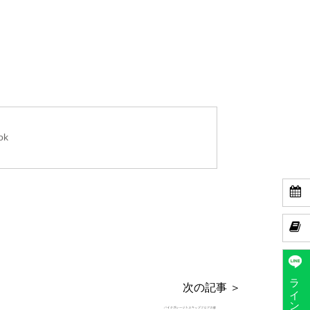
ok


ラインで予約