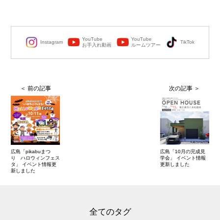
YouTube
YouTube
Instagram
TikTok
お手入れ動画
ルームツアー
広島「pikabuまつ
広島「10月の完成見
り ハロウィンフェス
学会」 イベント情報
タ」 イベント情報更
更新しました
新しました
全てのタグ