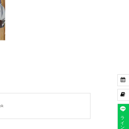


ok
ラインで予約