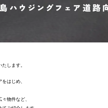
いたします。
アをはじめ、
広々物件など、