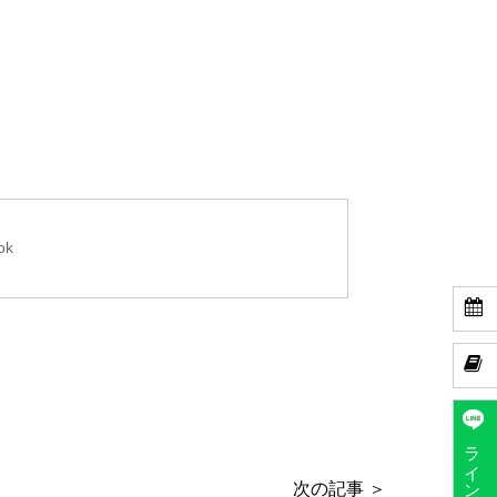
ok


ラインで予約