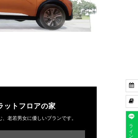


ラットフロアの家
む、老若男女に優しいプランです。
ラインで予約