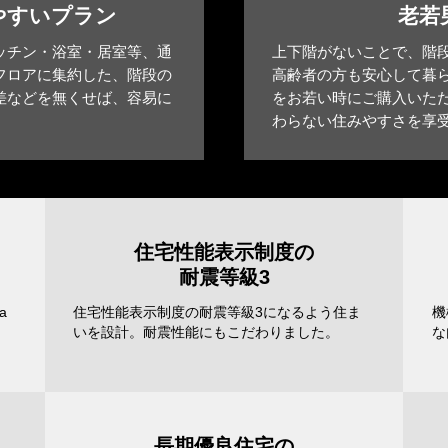
やすいプラン
老若
ッチン・浴室・居室等、通
上下階がないことで、階
フロアに集約した、階段の
高齢者の方も安心して暮
差などを無くせば、容易に
をお若い時にご購入いた
。
わらない住みやすさを享
住宅性能表示制度の
耐震等級3
a
住宅性能表示制度の耐震等級3になるよう住ま
機
いを設計。耐震性能にもこだわりました。
な
長期優良住宅の