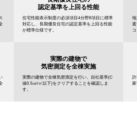
認定基準を上回る性能
ス
住宅性能表示制度の必須項目4分野8項目に標準
地
全
対応し、長期優良住宅の認定基準を上回る性能
遮
が標準仕様です。
コ
実際の建物で
気密測定を全棟実施
い
実際の建物で全棟気密測定を行い、自社基準(C
許
全
値0.5㎠/㎡以下)をクリアすることを確認しま
家
す。