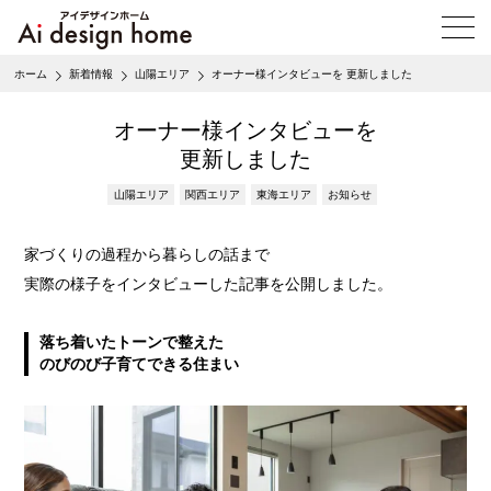
メ
ニ
ュ
ホーム
新着情報
山陽エリア
オーナー様インタビューを 更新しました
ー
を
開
オーナー様インタビューを
く
更新しました
山陽エリア
関西エリア
東海エリア
お知らせ
家づくりの過程から暮らしの話まで
実際の様子をインタビューした記事を公開しました。
落ち着いたトーンで整えた
のびのび子育てできる住まい