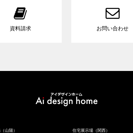


資料請求
お問い合わせ
場（山陽）
住宅展示場（関西）