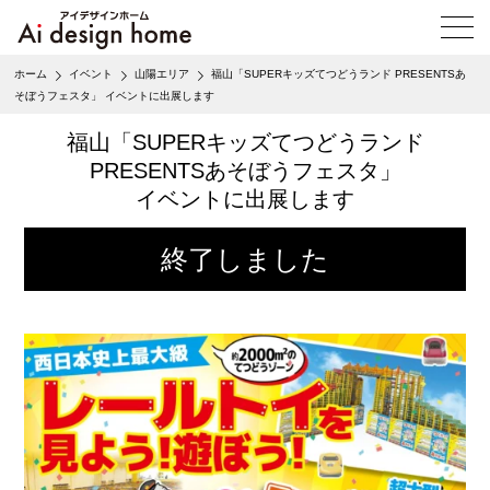
メ
ニ
ュ
ホーム
イベント
山陽エリア
福山「SUPERキッズてつどうランド PRESENTSあ
ー
そぼうフェスタ」 イベントに出展します
を
開
福山「SUPERキッズてつどうランド
く
PRESENTSあそぼうフェスタ」
イベントに出展します