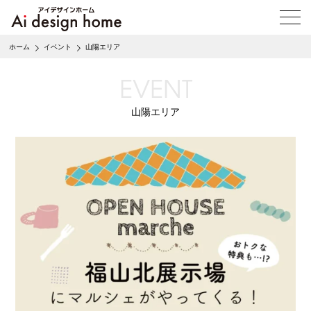
メ
ニ
ュ
ホーム
イベント
山陽エリア
ー
を
EVENT
開
く
山陽エリア