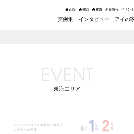
新着情報
イベン
山陽
関西
東海
実例集
インタビュー
アイの
EVENT
東海エリア