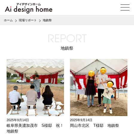
メ
ニ
ュ
ホーム
現場リポート
地鎮祭
ー
を
REPORT
開
く
地鎮祭
2025年9月14日
2025年9月14日
岐阜県美濃加茂市 S様邸 祝！
岡山市北区 T様邸 地鎮祭
地鎮祭