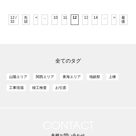
12 /
先
<
...
10
11
12
13
14
...
>
最
32
頭
後
全てのタグ
山陽エリア
関西エリア
東海エリア
地鎮祭
上棟
工事現場
竣工検査
お引渡
CONTACT
各種お問い合わせ