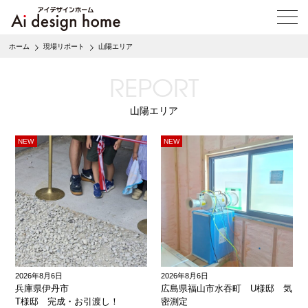
メ
ニ
ュ
ホーム
現場リポート
山陽エリア
ー
を
REPORT
開
く
山陽エリア
2026年8月6日
2026年8月6日
兵庫県伊丹市
広島県福山市水吞町 U様邸 気
T様邸 完成・お引渡し！
密測定