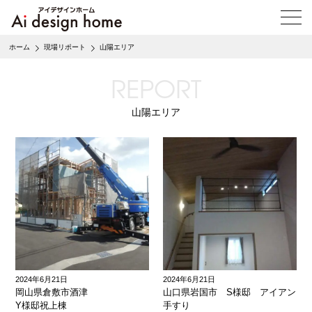
メ
ニ
ュ
ホーム
現場リポート
山陽エリア
ー
を
REPORT
開
く
山陽エリア
2024年6月21日
2024年6月21日
岡山県倉敷市酒津
山口県岩国市 S様邸 アイアン
Y様邸祝上棟
手すり