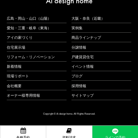
広島・岡山・山口（山陽）
大阪・奈良（近畿）
愛知・三重・岐阜（東海）
実例集
アイの家づくり
商品ラインナップ
住宅展示場
分譲情報
リフォーム・リノベーション
戸建賃貸住宅
新着情報
イベント情報
現場リポート
ブログ
会社概要
採用情報
オーナー様専用情報
サイトマップ
Copyright © Ai design home. All Rights Reserved.


ラインで予約
各種予約
資料請求