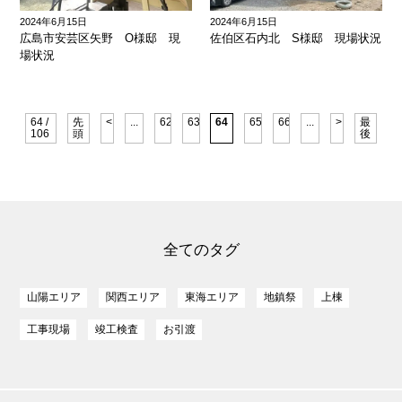
2024年6月15日
2024年6月15日
広島市安芸区矢野 O様邸 現
佐伯区石内北 S様邸 現場状況
場状況
64 /
先
<
...
62
63
64
65
66
...
>
最
106
頭
後
全てのタグ
山陽エリア
関西エリア
東海エリア
地鎮祭
上棟
工事現場
竣工検査
お引渡