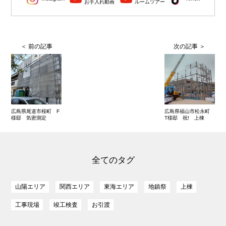
お手入れ動画
ルームツアー
広島県尾道市桜町 F
広島県福山市松永町
様邸 気密測定
T様邸 祝! 上棟
全てのタグ
山陽エリア
関西エリア
東海エリア
地鎮祭
上棟
工事現場
竣工検査
お引渡