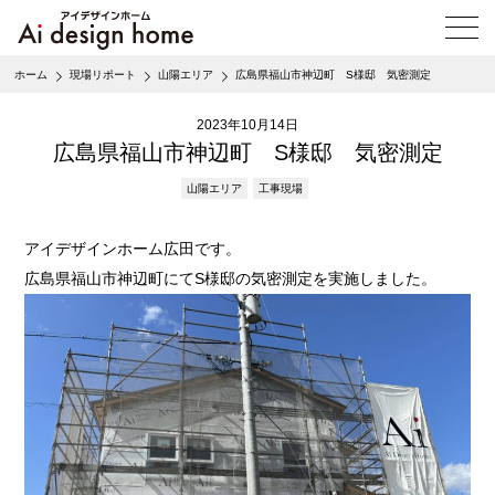
メ
ニ
ュ
ホーム
現場リポート
山陽エリア
広島県福山市神辺町 S様邸 気密測定
ー
を
2023年10月14日
開
く
広島県福山市神辺町 S様邸 気密測定
山陽エリア
工事現場
アイデザインホーム広田です。
広島県福山市神辺町にてS様邸の気密測定を実施しました。