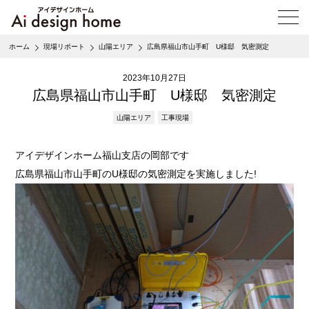
メ
ニ
ュ
ホーム
現場リポート
山陽エリア
広島県福山市山手町 U様邸 気密測定
ー
を
2023年10月27日
開
く
広島県福山市山手町 U様邸 気密測定
山陽エリア
工事現場
アイデザインホーム福山支店の岡部です
広島県福山市山手町のU様邸の気密測定を実施しました!