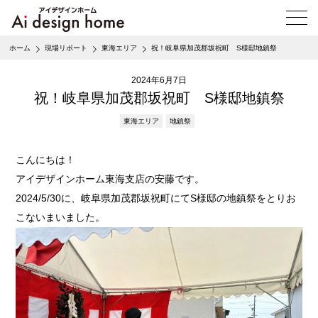
メ
ニ
ュ
ホーム
現場リポート
東海エリア
祝！岐阜県加茂郡坂祝町 S様邸地鎮祭
ー
を
2024年6月7日
開
く
祝！岐阜県加茂郡坂祝町 S様邸地鎮祭
東海エリア
地鎮祭
こんにちは！
アイデザインホーム東海支店の安藤です。
2024/5/30に、岐阜県加茂郡坂祝町にてS様邸の地鎮祭をとりお
こないまいました。