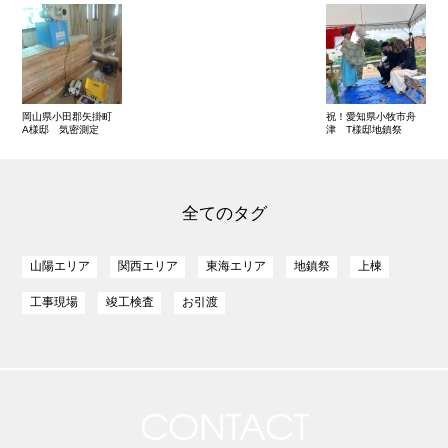
岡山県小田郡矢掛町
祝！愛知県小牧市舟
A様邸 気密測定
津 T様邸地鎮祭
全てのタグ
山陽エリア
関西エリア
東海エリア
地鎮祭
上棟
工事現場
竣工検査
お引渡
CONTACT