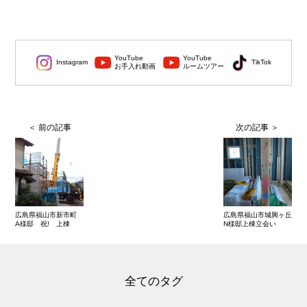
YouTube
YouTube
Instagram
TikTok
お手入れ動画
ルームツアー
広島県福山市新市町
広島県福山市城興ヶ丘
A様邸 祝! 上棟
N様邸上棟立会い
全てのタグ