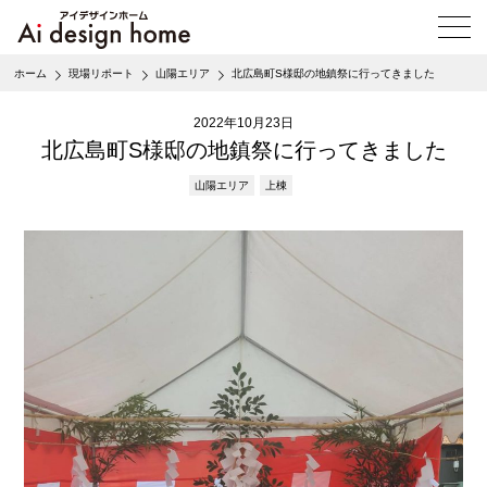
メ
ニ
ュ
ホーム
現場リポート
山陽エリア
北広島町S様邸の地鎮祭に行ってきました
ー
を
2022年10月23日
開
く
北広島町S様邸の地鎮祭に行ってきました
山陽エリア
上棟