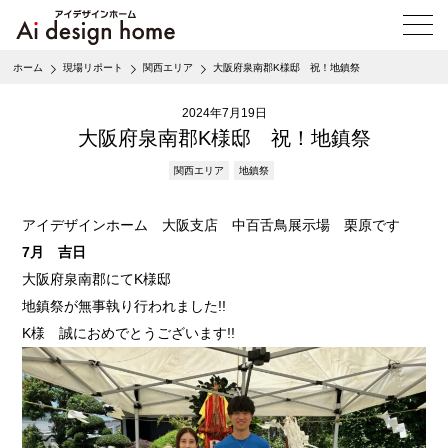
メ
ニ
ュ
ホーム
現場リポート
関西エリア
大阪府泉南郡K様邸 祝！地鎮祭
ー
を
2024年7月19日
開
く
大阪府泉南郡K様邸 祝！地鎮祭
関西エリア
地鎮祭
アイデザインホーム 大阪支店 中百舌鳥展示場 栗原です
7月 吉日
大阪府泉南郡にてK様邸
地鎮祭が無事執り行われました!!
K様 誠におめでとうございます!!