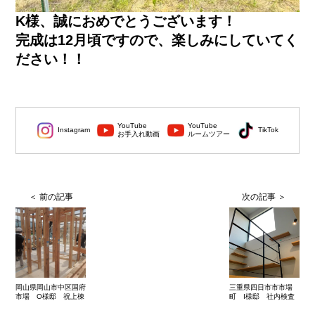
K様、誠におめでとうございます！
完成は12月頃ですので、楽しみにしていてく
ださい！！
YouTube
YouTube
Instagram
TikTok
お手入れ動画
ルームツアー
岡山県岡山市中区国府
三重県四日市市市場
市場 O様邸 祝上棟
町 I様邸 社内検査