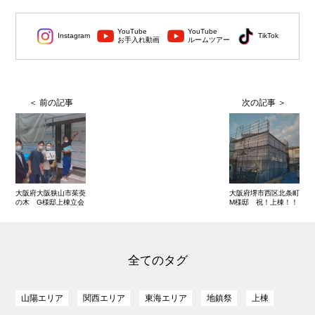
YouTube
YouTube
Instagram
TikTok
お手入れ動画
ルームツアー
大阪府大阪狭山市茱萸
大阪府堺市西区北条町
の木 G様邸上棟立会
M様邸 祝！上棟！！
全てのタグ
山陽エリア
関西エリア
東海エリア
地鎮祭
上棟