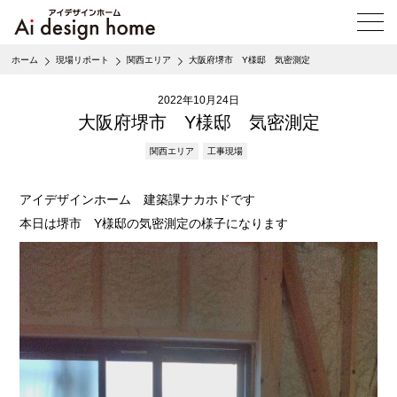
メ
ニ
ュ
ホーム
現場リポート
関西エリア
大阪府堺市 Y様邸 気密測定
ー
を
2022年10月24日
開
く
大阪府堺市 Y様邸 気密測定
関西エリア
工事現場
アイデザインホーム 建築課ナカホドです
本日は堺市 Y様邸の気密測定の様子になります