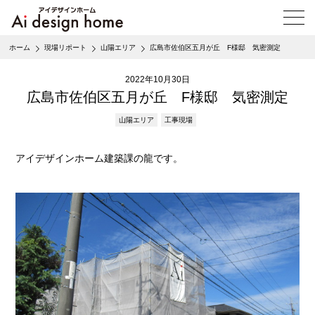
メ
ニ
ュ
ホーム
現場リポート
山陽エリア
広島市佐伯区五月が丘 F様邸 気密測定
ー
を
2022年10月30日
開
く
広島市佐伯区五月が丘 F様邸 気密測定
山陽エリア
工事現場
アイデザインホーム建築課の龍です。