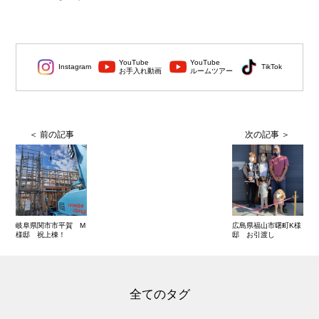
YouTube
YouTube
Instagram
TikTok
お手入れ動画
ルームツアー
岐阜県関市市平賀 M
広島県福山市曙町K様
様邸 祝上棟！
邸 お引渡し
全てのタグ