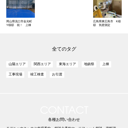
岡山県浅口市金光町
広島県東広島市 K様
Y様邸 祝！ 上棟
邸 気密測定
全てのタグ
山陽エリア
関西エリア
東海エリア
地鎮祭
上棟
工事現場
竣工検査
お引渡
CONTACT
各種お問い合わせ