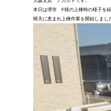
大阪支店 ナカホドです。
本日は堺市 F様の上棟時の様子を
晴天に恵まれ上棟作業を開始しまし