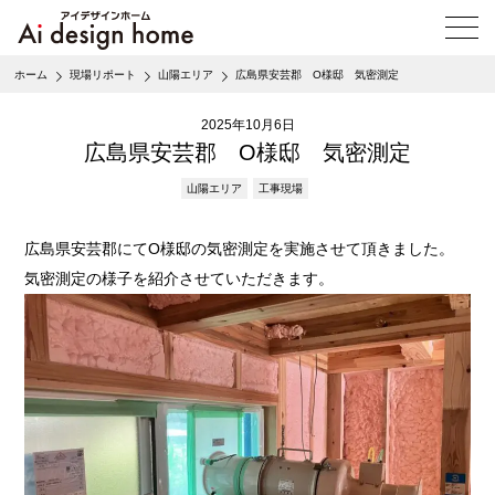
メ
ニ
ュ
ホーム
現場リポート
山陽エリア
広島県安芸郡 O様邸 気密測定
ー
を
2025年10月6日
開
く
広島県安芸郡 O様邸 気密測定
山陽エリア
工事現場
広島県安芸郡にてO様邸の気密測定を実施させて頂きました。
気密測定の様子を紹介させていただきます。