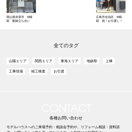
岡山県井原市 M様
広島市佐伯区 M様
邸 配線立ち合い
邸 祝！お引渡し！
全てのタグ
山陽エリア
関西エリア
東海エリア
地鎮祭
上棟
工事現場
竣工検査
お引渡
CONTACT
各種お問い合わせ
モデルハウスへのご来場予約・相談会予約や、リフォーム相談・資料請