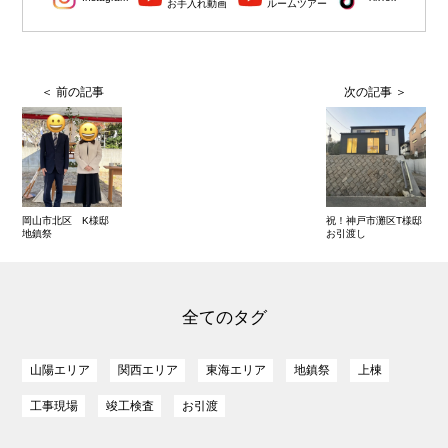
お手入れ動画
ルームツアー
岡山市北区 K様邸
祝！神戸市灘区T様邸
地鎮祭
お引渡し
全てのタグ
山陽エリア
関西エリア
東海エリア
地鎮祭
上棟
工事現場
竣工検査
お引渡