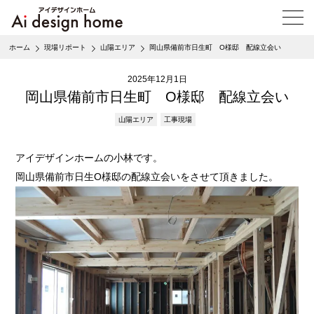
メ
ニ
ュ
ホーム
現場リポート
山陽エリア
岡山県備前市日生町 O様邸 配線立会い
ー
を
2025年12月1日
開
く
岡山県備前市日生町 O様邸 配線立会い
山陽エリア
工事現場
アイデザインホームの小林です。
岡山県備前市日生O様邸の配線立会いをさせて頂きました。