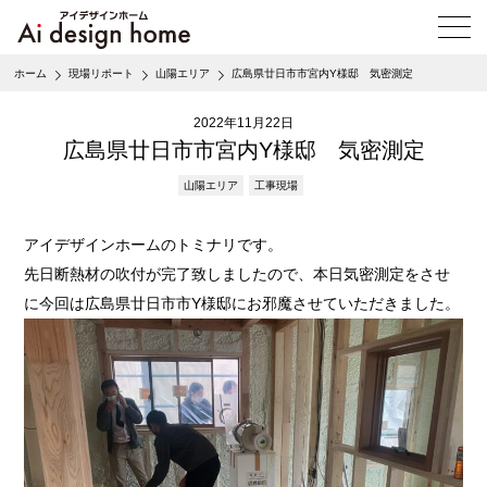
メ
ニ
ュ
ホーム
現場リポート
山陽エリア
広島県廿日市市宮内Y様邸 気密測定
ー
を
2022年11月22日
開
く
広島県廿日市市宮内Y様邸 気密測定
山陽エリア
工事現場
アイデザインホームのトミナリです。
先日断熱材の吹付が完了致しましたので、本日気密測定をさせ
に今回は広島県廿日市市Y様邸にお邪魔させていただきました。