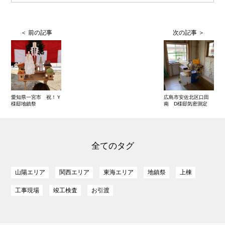
愛知県一宮市 祝！Ｙ
広島市安佐北区口田
様邸地鎮祭
南 D様邸気密測定
全てのタグ
山陽エリア
関西エリア
東海エリア
地鎮祭
上棟
工事現場
竣工検査
お引渡