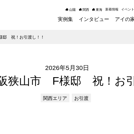
新着情報
イベン
山陽
関西
東海
実例集
インタビュー
アイの
様邸 祝！お引渡し！！
2026年5月30日
阪狭山市 F様邸 祝！お
関西エリア
お引渡