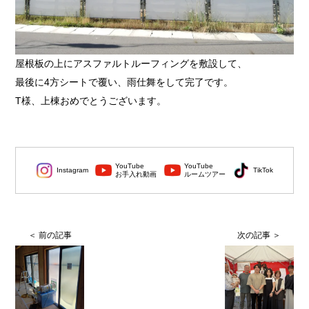
屋根板の上にアスファルトルーフィングを敷設して、
最後に4方シートで覆い、雨仕舞をして完了です。
T様、上棟おめでとうございます。
YouTube
YouTube
Instagram
TikTok
お手入れ動画
ルームツアー