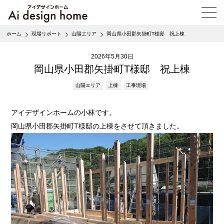
メ
ニ
ュ
ホーム
現場リポート
山陽エリア
岡山県小田郡矢掛町T様邸 祝上棟
ー
を
2026年5月30日
開
く
岡山県小田郡矢掛町T様邸 祝上棟
山陽エリア
上棟
工事現場
アイデザインホームの小林です。
岡山県小田郡矢掛町T様邸の上棟をさせて頂きました。