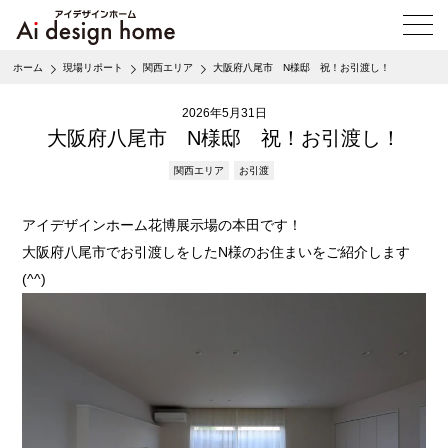
メ
ニ
ュ
ホーム
現場リポート
関西エリア
大阪府八尾市 N様邸 祝！お引渡し！
ー
を
2026年5月31日
開
く
大阪府八尾市 N様邸 祝！お引渡し！
関西エリア
お引渡
アイデザインホーム花博展示場の本田です！
大阪府八尾市でお引渡しをしたN様のお住まいをご紹介します
(^^)