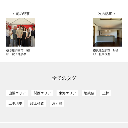
岐阜県羽島市 I様
奈良県生駒市 M様
邸 祝！地鎮祭
邸 社内検査
全てのタグ
山陽エリア
関西エリア
東海エリア
地鎮祭
上棟
工事現場
竣工検査
お引渡