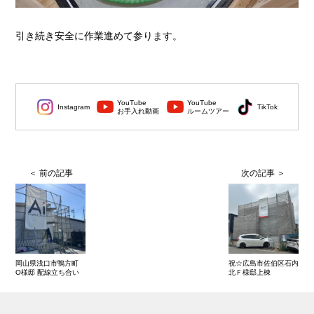
引き続き安全に作業進めて参ります。
YouTube
YouTube
Instagram
TikTok
お手入れ動画
ルームツアー
岡山県浅口市鴨方町
祝☆広島市佐伯区石内
O様邸 配線立ち合い
北Ｆ様邸上棟