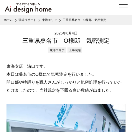
メ
ニ
ュ
ホーム
現場リポート
東海エリア
三重県桑名市 O様邸 気密測定
ー
を
2026年6月4日
開
く
三重県桑名市 O様邸 気密測定
東海エリア
工事現場
東海支店 溝口です。
本日は桑名市のO様にて気密測定を行いました。
開口部や柱廻りを職人さんがしっかりと気密処理を行っていた
だけましたので、当社規定を下回る良い数値が出ました。