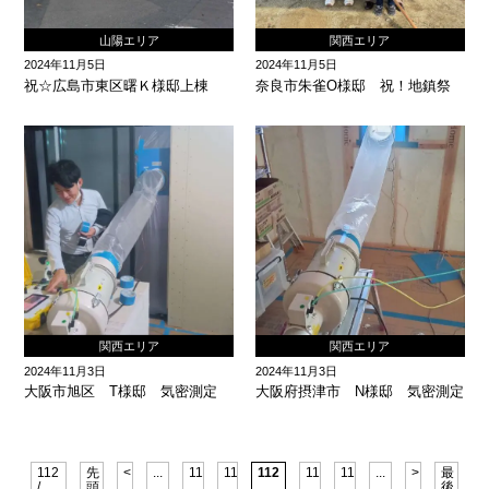
山陽エリア
関西エリア
2024年11月5日
2024年11月5日
祝☆広島市東区曙Ｋ様邸上棟
奈良市朱雀O様邸 祝！地鎮祭
関西エリア
関西エリア
2024年11月3日
2024年11月3日
大阪市旭区 T様邸 気密測定
大阪府摂津市 N様邸 気密測定
112
先
<
...
110
111
112
113
114
...
>
最
/
頭
後