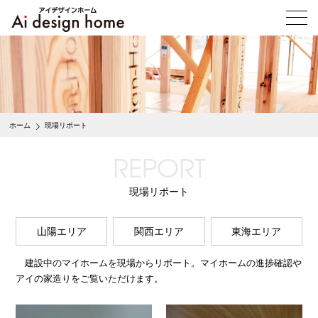
メ
ニ
ュ
ー
を
開
く
ホーム
現場リポート
REPORT
現場リポート
山陽エリア
関西エリア
東海エリア
建設中のマイホームを現場からリポート。マイホームの進捗確認や
アイの家造りをご覧いただけます。