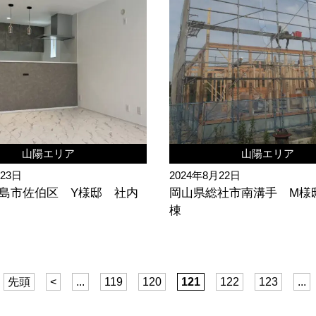
山陽エリア
山陽エリア
月23日
2024年8月22日
島市佐伯区 Y様邸 社内
岡山県総社市南溝手 M様
棟
先頭
<
...
119
120
121
122
123
...