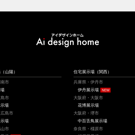
場（山陽）
住宅展示場（関西）
周南市
兵庫県・伊丹市
示場
伊丹展示場
広島市
大阪府・大阪市
展示場
花博展示場
東広島市
大阪府・堺市
展示場
中百舌鳥展示場
福山市
奈良県・橿原市