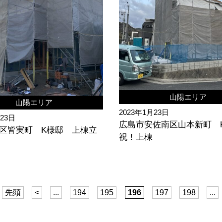
山陽エリア
山陽エリア
2023年1月23日
月23日
広島市安佐南区山本新町
区皆実町 K様邸 上棟立
祝！上棟
先頭
<
...
194
195
196
197
198
...