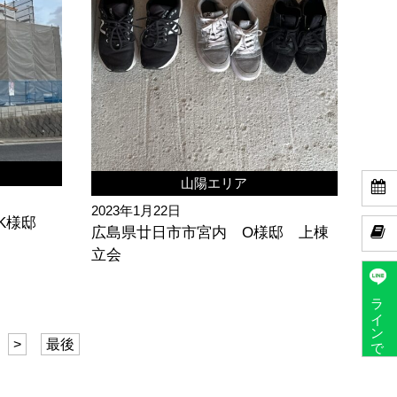
山陽エリア

2023年1月22日
 K様邸

広島県廿日市市宮内 O様邸 上棟
立会
ラインで予約
>
最後