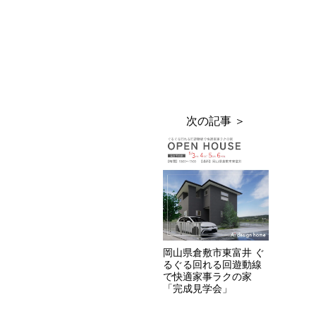
岡山県倉敷市東富井 ぐ
るぐる回れる回遊動線
で快適家事ラクの家
「完成見学会」