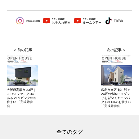
YouTube
YouTube
Instagram
TikTok
お手入れ動画
ルームツアー
大阪府高槻市 33坪｜
広島市南区 都心部で
3LDK+ファミクロの
24坪の敷地にコダワ
ある 2Fリビングのお
リを 詰込んだコンパ
住まい 「完成見学
クト3LDKのお住まい
会」
「完成見学会」
全てのタグ