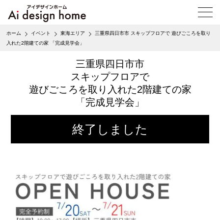
メ
ニ
ュ
ホーム
イベント
東海エリア
三重県四日市市 スキップフロアで 遊びごころを取り
ー
入れた2階建ての家 「完成見学会」
を
開
三重県四日市市
く
スキップフロアで
遊びごころを取り入れた2階建ての家
「完成見学会」