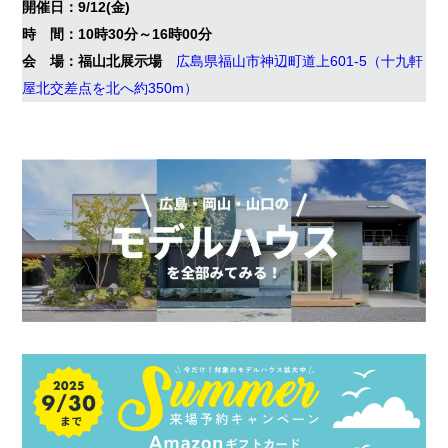
開催日：9/12(金)
時 間：10時30分～16時00分
会 場：福山北展示場
広島県福山市神辺町道上601-5（十九軒
屋北交差点を北へ約350m）