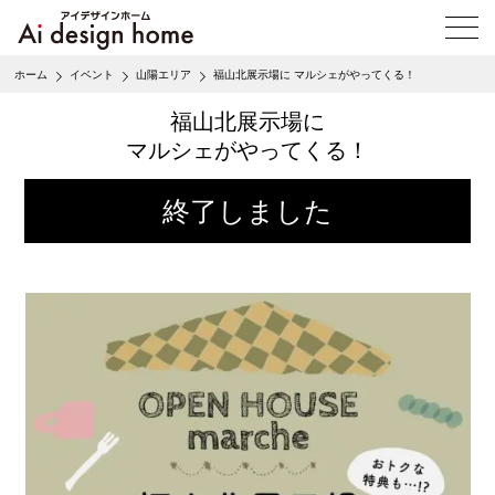
メ
ニ
ュ
ホーム
イベント
山陽エリア
福山北展示場に マルシェがやってくる！
ー
を
福山北展示場に
開
マルシェがやってくる！
く