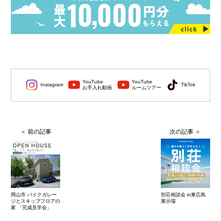
YouTube
YouTube
Instagram
TikTok
お手入れ動画
ルームツアー
岡山市 バイクガレー
別荘相談会 in東広島
ジとスキップフロアの
展示場
家 「完成見学会」