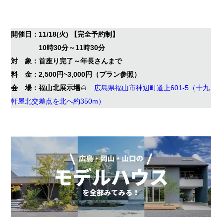
開催日：11/18(火) 【完全予約制】
10時30分～11時30分
対 象：首座り完了～年長さんまで
料 金：2,500円~3,000円（プラン参照）
会 場：福山北展示場
🌰
広島県福山市神辺町道上601-5（十九
軒屋北交差点を北へ約350m）