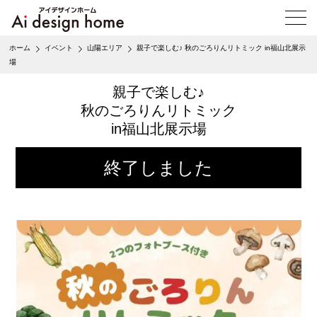
メ
ニ
ュ
ホーム
イベント
山陽エリア
親子で楽しむ♪ 秋のごろりんリトミック in福山北展示
ー
場
を
開
親子で楽しむ♪
く
秋のごろりんリトミック
in福山北展示場