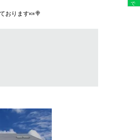
おります🍬🍭