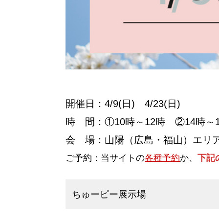
開催日：4/9(日) 4/23(日)
時 間：①10時～12時 ②14時～1
会 場：山陽（広島・福山）エリア
ご予約：当サイトの
各種予約
か、
下記
ちゅーピー展示場