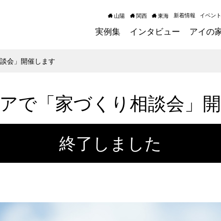
新着情報
イベン
山陽
関西
東海
実例集
インタビュー
アイの
相談会」開催します
アで「家づくり相談会」