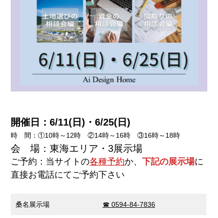
開催日：6/11(日)・6/25
(日)
時 間：①10時～12時 ②14時～16時 ③16時～18時
会 場：東海エリア・3展示場
ご予約：当サイトの
各種予約
か、
下記の展示場
に
直接お電話にてご予約下さい
桑名展示場
☎ 0594-84-7836