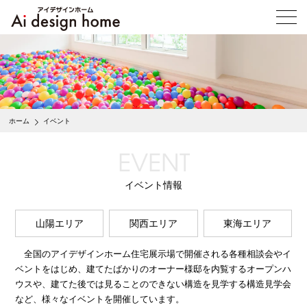
メ
ニ
ュ
ー
を
開
く
ホーム
イベント
EVENT
イベント情報
山陽エリア
関西エリア
東海エリア
全国のアイデザインホーム住宅展示場で開催される各種相談会やイ
ベントをはじめ、建てたばかりのオーナー様邸を内覧するオープンハ
ウスや、建てた後では見ることのできない構造を見学する構造見学会
など、様々なイベントを開催しています。