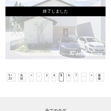
5 /
先
<
...
3
4
5
6
7
...
>
最
23
頭
後
全てのタグ