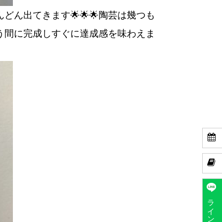
ん出てきます🌟🌟🌟陶芸は幾つも
う間に完成しすぐに達成感を味わえま


ラインで予約