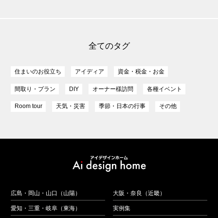
全てのタグ
住まいのお役立ち
アイディア
資金・税金・お金
間取り・プラン
DIY
オーナー様訪問
各種イベント
Room tour
天気・災害
季節・日本の行事
その他
広島・岡山・山口（山陽）
大阪・奈良（近畿）
愛知・三重・岐阜（東海）
実例集