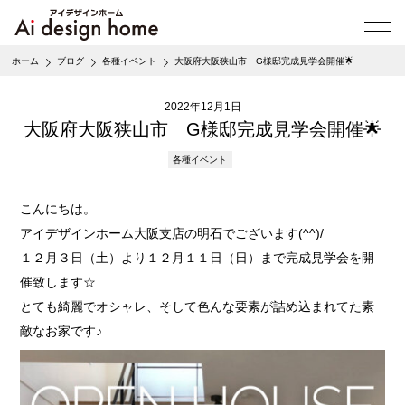
メ
ニ
ュ
ホーム
ブログ
各種イベント
大阪府大阪狭山市 G様邸完成見学会開催🌟
ー
を
開
2022年12月1日
く
大阪府大阪狭山市 G様邸完成見学会開催🌟
各種イベント
こんにちは。
アイデザインホーム大阪支店の明石でございます(^^)/
１２月３日（土）より１２月１１日（日）まで完成見学会を開
催致します☆
とても綺麗でオシャレ、そして色んな要素が詰め込まれてた素
敵なお家です♪